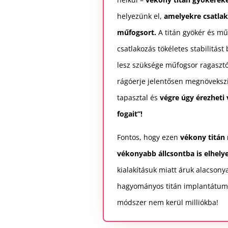
helyezünk el,
amelyekre csatlak
műfogsort.
A titán gyökér és mű
csatlakozás tökéletes stabilitást
lesz szüksége műfogsor ragaszt
rágóerje jelentősen megnövekszi
tapasztal és
végre úgy érezheti
fogait”!
Fontos, hogy ezen
vékony titá
vékonyabb állcsontba is elhely
kialakításuk miatt áruk alacsony
hagyományos titán implantátumo
módszer nem kerül milliókba!