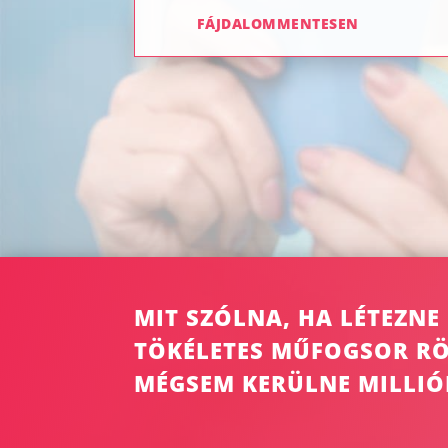
FÁJDALOMMENTESEN
MIT SZÓLNA, HA LÉTEZN
TÖKÉLETES MŰFOGSOR RÖ
MÉGSEM KERÜLNE MILLIÓ