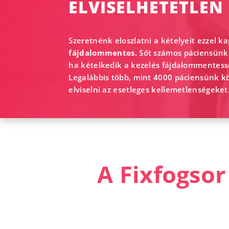
ELVISELHETETLEN
Szeretnénk eloszlatni a kételyeit ezzel k
fájdalommentes.
Sőt számos páciensünkne
ha kételkedik a kezelés fájdalommentess
Legalábbis több, mint 4000 páciensünk k
elviselni az esetleges kellemetlenségeket
A Fixfogsor