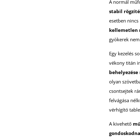
A normál műfo
stabil rögzí
esetben nincs
kellemetlen 
gyökerek nem 
Egy kezelés so
vékony titán 
behelyezése 
olyan szövetba
csontsejtek rá
felvágása nélk
vérhígító tab
A kivehető
műf
gondoskodna