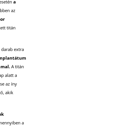
 esetén
a
bben az
sor
ett titán
6 darab extra
implantátum
ommal.
A titán
p alatt a
se az íny
ő, akik
ok
mennyiben a