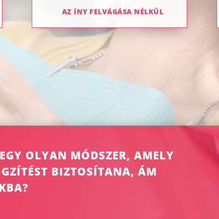
AZ ÍNY FELVÁGÁSA NÉLKÜL
E EGY OLYAN MÓDSZER, AMELY
GZÍTÉST BIZTOSÍTANA, ÁM
KBA?