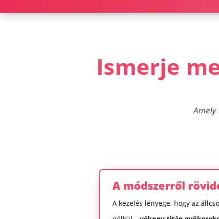
Ismerje meg
Amely 
A módszerről rövid
A kezelés lényege, hogy az állcs
nélkül –
vékony titán gyökereke