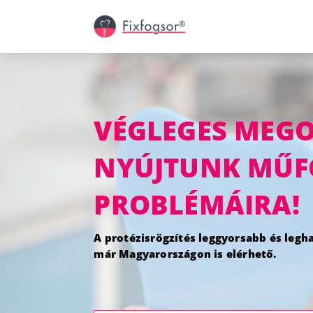
VÉGLEGES MEG
NYÚJTUNK MŰF
PROBLÉMÁIRA!
A protézisrögzítés leggyorsabb és leg
már Magyarországon is elérhető.