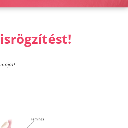
isrögzítést!
máját!