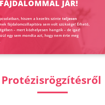
 FÁJDALOMMAL JÁR!
apcsolatban, hiszen a kezelés szinte
teljesen
k fájdalomcsillapítóra sem volt szüksége! Érhető,
égében – mert közhelyesen hangzik – de igaz!
özül egy sem mondta azt, hogy nem érte meg
.
 Protézisrögzítésről