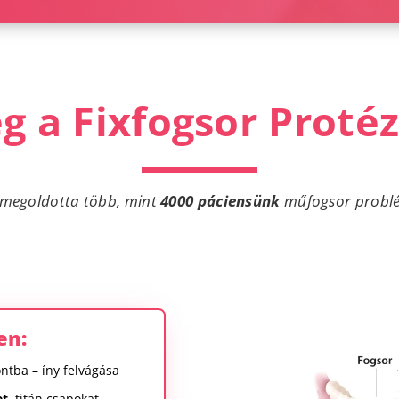
 a Fixfogsor Protéz
megoldotta több, mint
4000 páciensünk
műfogsor problé
en:
ontba – íny felvágása
t,
titán csapokat