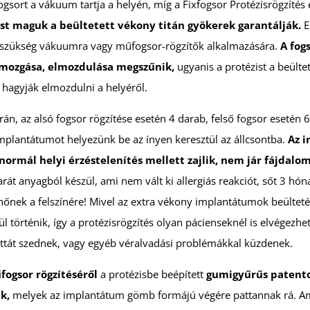
gsort a vákuum tartja a helyén, míg a Fixfogsor Protézisrögzítés
tést maguk a beültetett vékony titán gyökerek garantálják.
E
 szükség vákuumra vagy műfogsor-rögzítők alkalmazására.
A fog
mozgása, elmozdulása megszűnik,
ugyanis a protézist a beültet
hagyják elmozdulni a helyéről.
rán, az alsó fogsor rögzítése esetén 4 darab, felső fogsor esetén 
implantátumot helyezünk be az ínyen keresztül az állcsontba.
Az 
normál helyi érzéstelenítés mellett zajlik, nem jár fájdal
rát anyagból készül, ami nem vált ki allergiás reakciót, sőt 3 hóna
nőnek a felszínére! Mivel az extra vékony implantátumok beülteté
ül történik, így a protézisrögzítés olyan pácienseknél is elvégezhet
lettát szednek, vagy egyéb véralvadási problémákkal küzdenek.
ogsor rögzítéséről
a protézisbe beépített
gumigyűrűs patent
k,
melyek az implantátum gömb formájú végére pattannak rá. A