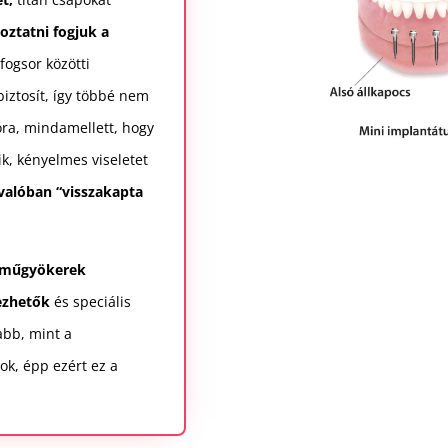
oztatni fogjuk a
fogsor közötti
 biztosít, így többé nem
óra, mindamellett, hogy
k, kényelmes viseletet
 valóban “visszakapta
n műgyökerek
ezhetők
és speciális
abb, mint a
k, épp ezért ez a